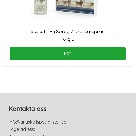
Ssscat - Fy Spray / Dressyrspray
749:-
KÖP
Kontakta oss
info@antiskallspecialisten.se
Lageradress: