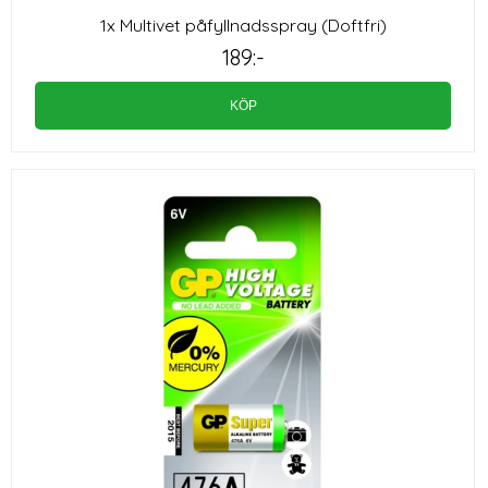
1x Multivet påfyllnadsspray (Doftfri)
189:-
KÖP