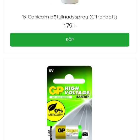
1x Canicalm påfyllnadsspray (Citrondoft)
179:-
KÖP