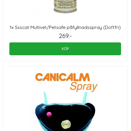
1x Ssscat Multivet/Petsafe påfyllnadsspray (Doftfri)
269:-
KÖP