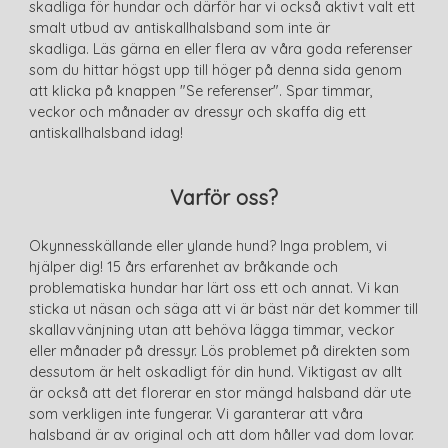
skadliga för hundar och därför har vi också aktivt valt ett
smalt utbud av antiskallhalsband som inte är
skadliga. Läs gärna en eller flera av våra goda referenser
som du hittar högst upp till höger på denna sida genom
att klicka på knappen "Se referenser". Spar timmar,
veckor och månader av dressyr och skaffa dig ett
antiskallhalsband idag!
Varför oss?
Okynnesskällande eller ylande hund? Inga problem, vi
hjälper dig! 15 års erfarenhet av bråkande och
problematiska hundar har lärt oss ett och annat. Vi kan
sticka ut näsan och säga att vi är bäst när det kommer till
skallavvänjning utan att behöva lägga timmar, veckor
eller månader på dressyr. Lös problemet på direkten som
dessutom är helt oskadligt för din hund. Viktigast av allt
är också att det florerar en stor mängd halsband där ute
som verkligen inte fungerar. Vi garanterar att våra
halsband är av original och att dom håller vad dom lovar.