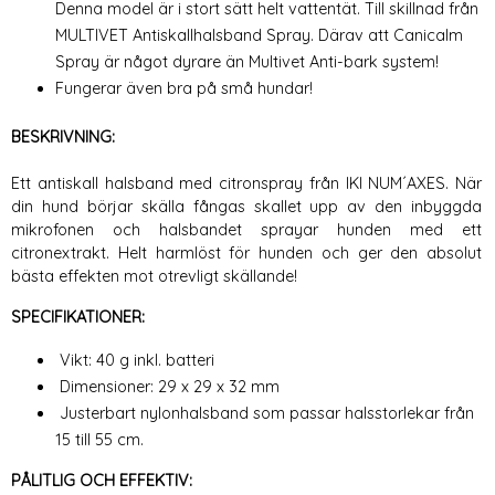
Denna model är i stort sätt helt vattentät. Till skillnad från
MULTIVET Antiskallhalsband Spray. Därav att Canicalm
Spray är något dyrare än Multivet Anti-bark system!
Fungerar även bra på små hundar!
BESKRIVNING:
Ett antiskall halsband med citronspray från IKI NUM´AXES. När
din hund börjar skälla fångas skallet upp av den inbyggda
mikrofonen och halsbandet sprayar hunden med ett
citronextrakt. Helt harmlöst för hunden och ger den absolut
bästa effekten mot otrevligt skällande!
SPECIFIKATIONER:
Vikt: 40 g inkl. batteri
Dimensioner: 29 x 29 x 32 mm
Justerbart nylonhalsband som passar halsstorlekar från
15 till 55 cm.
PÅLITLIG OCH EFFEKTIV: