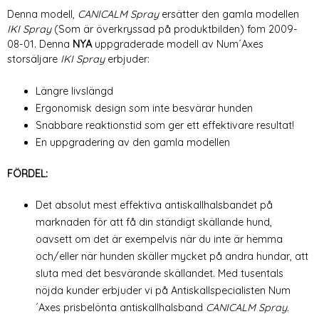
Denna modell,
CANICALM Spray
ersätter den gamla modellen
IKI Spray
(Som är överkryssad på produktbilden) fom 2009-
08-01. Denna
NYA
uppgraderade modell av Num´Axes
storsäljare
IKI Spray
erbjuder:
Längre livslängd
Ergonomisk design som inte besvärar hunden
Snabbare reaktionstid som ger ett effektivare resultat!
En uppgradering av den gamla modellen
FÖRDEL:
Det absolut mest effektiva antiskallhalsbandet på
marknaden för att få din ständigt skällande hund,
oavsett om det är exempelvis när du inte är hemma
och/eller när hunden skäller mycket på andra hundar, att
sluta med det besvärande skällandet. Med tusentals
nöjda kunder erbjuder vi på Antiskallspecialisten Num
´Axes prisbelönta antiskallhalsband
CANICALM Spray.