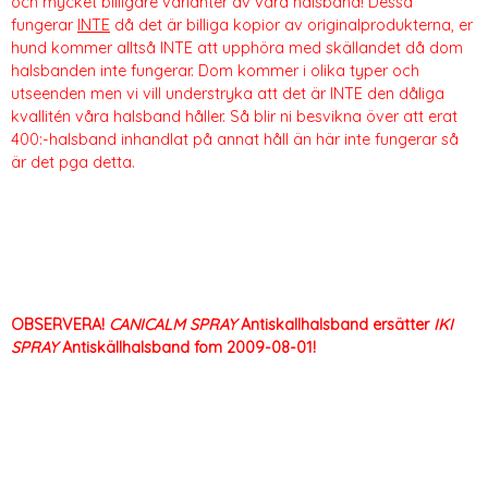
och mycket billigare varianter av våra halsband! Dessa
fungerar
INTE
då det är billiga kopior av originalprodukterna, er
hund kommer alltså INTE att upphöra med skällandet då dom
halsbanden inte fungerar. Dom kommer i olika typer och
utseenden men vi vill understryka att det är INTE den dåliga
kvallitén våra halsband håller. Så blir ni besvikna över att erat
400:-halsband inhandlat på annat håll än här inte fungerar så
är det pga detta.
OBSERVERA!
CANICALM SPRAY
Antiskallhalsband ersätter
IKI
SPRAY
Antiskällhalsband fom 2009-08-01!