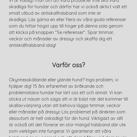
Vi är väldigt mån om att våra produkter inte ska vara
skadliga för hundar och därför har vi också aktivt valt ett
smalt utbud av antiskallhalsband som inte är
skadliga. Läs gärna en eller flera av våra goda referenser
som du hittar högst upp till höger på denna sida genom
att klicka på knappen "Se referenser". Spar timmar,
veckor och månader av dressyr och skaffa dig ett
antiskallhalsband idag!
Varför oss?
Okynnesskällande eller ylande hund? Inga problem, vi
hjälper dig! 15 års erfarenhet av bråkande och
problematiska hundar har lärt oss ett och annat. Vi kan
sticka ut näsan och säga att vi är bäst när det kommer till
skallavvänjning utan att behöva lägga timmar, veckor
eller månader på dressyr. Lös problemet på direkten som
dessutom är helt oskadligt för din hund. Viktigast av allt
är också att det florerar en stor mängd halsband där ute
som verkligen inte fungerar. Vi garanterar att våra