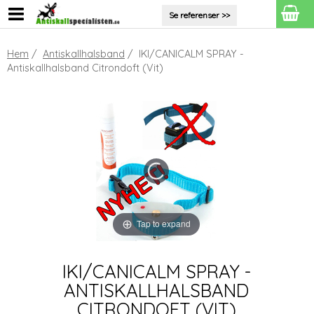
Se referenser >>
Hem
/
Antiskallhalsband
/ IKI/CANICALM SPRAY -
Antiskallhalsband Citrondoft (Vit)
Tap to expand
IKI/CANICALM SPRAY -
ANTISKALLHALSBAND
CITRONDOFT (VIT)