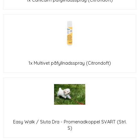
1x Canicalm påfyllnadsspray (Citrondoft)
1x Multivet påfyllnadsspray (Citrondoft)
Easy Walk / Sluta Dra - Promenadkoppel SVART (Strl.
S)