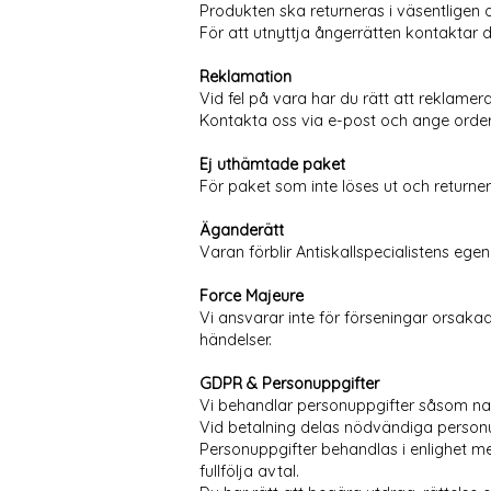
Produkten ska returneras i väsentligen 
För att utnyttja ångerrätten kontaktar d
Reklamation
Vid fel på vara har du rätt att reklame
Kontakta oss via e-post och ange ordern
Ej uthämtade paket
För paket som inte löses ut och returne
Äganderätt
Varan förblir Antiskallspecialistens egend
Force Majeure
Vi ansvarar inte för förseningar orsaka
händelser.
GDPR & Personuppgifter
Vi behandlar personuppgifter såsom namn
Vid betalning delas nödvändiga person
Personuppgifter behandlas i enlighet m
fullfölja avtal.