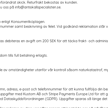
oförändrat skick. Returfrakt bekostas av kunden.
u oss på info@antiskallspecialisten.se.
ra enligt Konsumentköplagen.
ummer samt beskrivning av felet. Vid godkänd reklamation står vi 
ras debiteras en avgift om 200 SEK för att täcka frakt- och adminis
om tills full betalning erlagts.
de av omständigheter utanför vår kontroll såsom naturkatastrof, myn
, adress, e-post och telefonnummer för att kunna fullfölja din bes
uppgifter med Kustom AB och Stripe Payments Europe Ltd för att 
ed Dataskyddsförordningen (GDPR). Uppgifter sparas så länge det kr