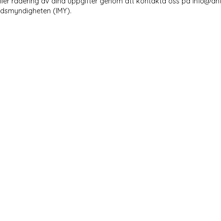
eller radering av dina uppgifter genom att kontakta oss på info@anti
yddsmyndigheten (IMY).