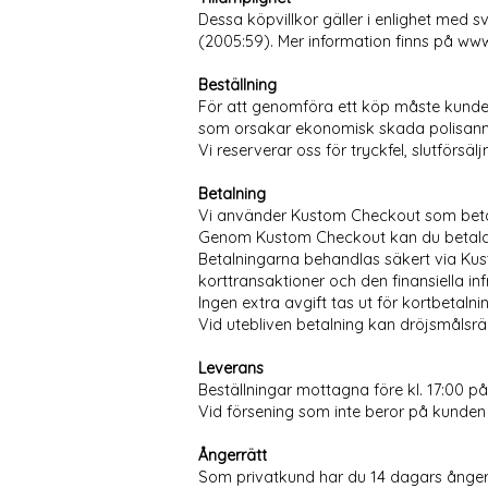
Dessa köpvillkor gäller i enlighet med
(2005:59). Mer information finns på ww
Beställning
För att genomföra ett köp måste kunde
som orsakar ekonomisk skada polisanm
Vi reserverar oss för tryckfel, slutförsä
Betalning
Vi använder Kustom Checkout som beta
Genom Kustom Checkout kan du betala 
Betalningarna behandlas säkert via Ku
korttransaktioner och den finansiella inf
Ingen extra avgift tas ut för kortbetalni
Vid utebliven betalning kan dröjsmålsrä
Leverans
Beställningar mottagna före kl. 17:00 
Vid försening som inte beror på kunden
Ångerrätt
Som privatkund har du 14 dagars ångerr