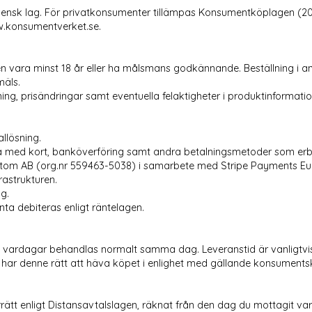
 svensk lag. För privatkonsumenter tillämpas Konsumentköplagen (2
w.konsumentverket.se.
n vara minst 18 år eller ha målsmans godkännande. Beställning i 
äls.
ljning, prisändringar samt eventuella felaktigheter i produktinformatio
llösning.
med kort, banköverföring samt andra betalningsmetoder som erbj
stom AB (org.nr 559463-5038) i samarbete med Stripe Payments Eu
rastrukturen.
ng.
nta debiteras enligt räntelagen.
på vardagar behandlas normalt samma dag. Leveranstid är vanligtvi
 har denne rätt att häva köpet i enlighet med gällande konsumentsk
ätt enligt Distansavtalslagen, räknat från den dag du mottagit var