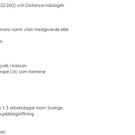
022:260) och Distansavtalslagen
annans namn utan medgivande eller
n.
uds i kassan.
rope Ltd, som hanterar
s 1-3 arbetsdagar inom Sverige.
yddslagstiftning.
an.