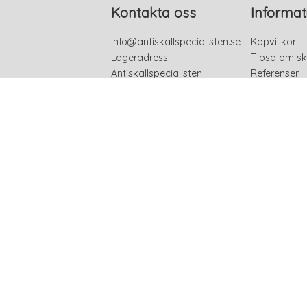
Kontakta oss
Informat
info@antiskallspecialisten.se
Köpvillkor
Lageradress:
Tipsa om sk
Antiskallspecialisten
Referenser
Björnmossvägen 25
Kontakta os
754 72 UPPSALA
Sverige