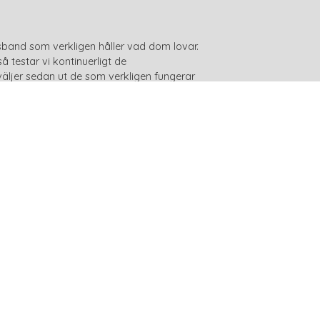
sband som verkligen håller vad dom lovar.
 testar vi kontinuerligt de
äljer sedan ut de som verkligen fungerar
våra produkter inte ska vara skadliga för
malt utbud av antiskallhalsband som inte är
eferenser som du hittar högst upp till höger
referenser". Spar timmar, veckor och
halsband idag!
, vi hjälper dig! 15 års erfarenhet av
ett och annat. Vi kan sticka ut näsan och
änjning utan att behöva lägga timmar,
på direkten som dessutom är helt
å att det florerar en stor mängd halsband
r att våra halsband är av original och att