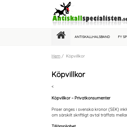
ANTISKALLHALSBAND
FY S
Hem
/ Köpvillkor
Köpvillkor
<
Köpvillkor – Privatkonsumenter
Priser anges i svenska kronor (SEK) ink
om särskilt skriftligt avtal träffats mell
Tillämplighet