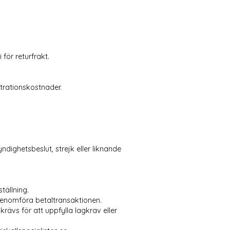
för returfrakt.
trationskostnader.
dighetsbeslut, strejk eller liknande
tällning.
genomföra betaltransaktionen.
ävs för att uppfylla lagkrav eller