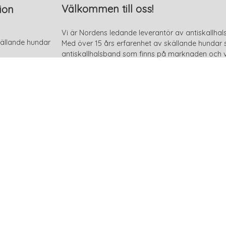
Välkommen till oss!
ion
Vi är Nordens ledande leverantör av antiskallhal
ällande hundar
Med över 15 års erfarenhet av skällande hundar så
antiskallhalsband som finns på marknaden och v
och håller hög kvalité. Vi är väldigt mån om att 
s
hundar och därför har vi också aktivt valt ett s
skadliga. Läs gärna en eller flera av våra goda r
på denna sida genom att klicka på knappen "Se 
månader av dressyr och skaffa dig ett antiskall
Varför oss?
Okynnesskällande eller ylande hund? Inga problem
bråkande och problematiska hundar har lärt oss 
säga att vi är bäst när det kommer till skallavv
veckor eller månader på dressyr. Lös problemet 
oskadligt för din hund. Viktigast av allt är ocks
där ute som verkligen inte fungerar. Vi garantera