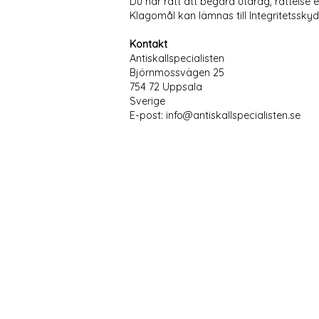
Du har rätt att begära utdrag, rättelse 
Klagomål kan lämnas till Integritetssk
Kontakt
Antiskallspecialisten
Björnmossvägen 25
754 72 Uppsala
Sverige
E-post: info@antiskallspecialisten.se