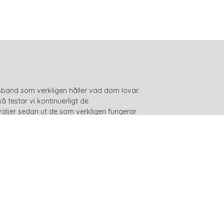
sband som verkligen håller vad dom lovar.
 testar vi kontinuerligt de
äljer sedan ut de som verkligen fungerar
våra produkter inte ska vara skadliga för
malt utbud av antiskallhalsband som inte är
eferenser som du hittar högst upp till höger
referenser". Spar timmar, veckor och
halsband idag!
, vi hjälper dig! 15 års erfarenhet av