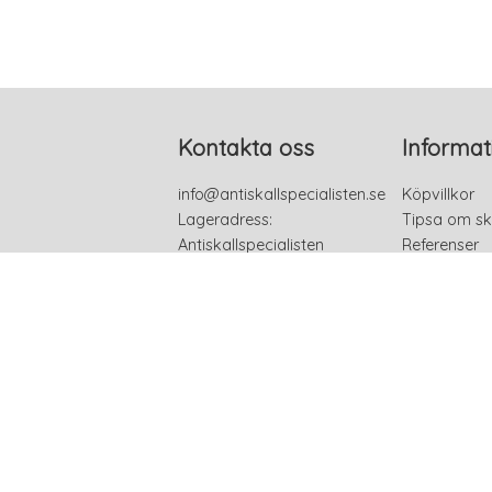
Kontakta oss
Informat
info@antiskallspecialisten.se
Köpvillkor
Lageradress:
Tipsa om sk
Antiskallspecialisten
Referenser
Björnmossvägen 25
Kontakta os
754 72 UPPSALA
Sverige