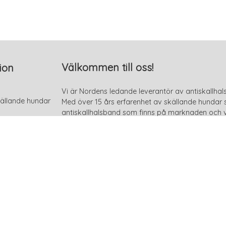
Välkommen till oss!
ion
Vi är Nordens ledande leverantör av antiskallhal
ällande hundar
Med över 15 års erfarenhet av skällande hundar så
antiskallhalsband som finns på marknaden och v
och håller hög kvalité. Vi är väldigt mån om att 
s
hundar och därför har vi också aktivt valt ett s
skadliga. Läs gärna en eller flera av våra goda r
på denna sida genom att klicka på knappen "Se 
månader av dressyr och skaffa dig ett antiskall
Varför oss?
Okynnesskällande eller ylande hund? Inga problem