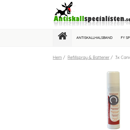
ANTISKALLHALSBAND
FY S
Hem
/
Refillspray & Batterier
/ 3x Canic