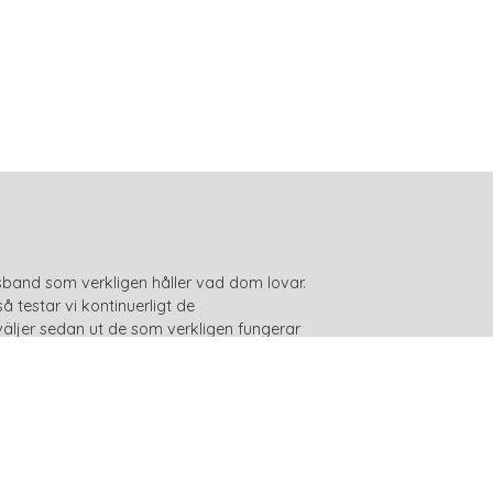
sband som verkligen håller vad dom lovar.
 testar vi kontinuerligt de
äljer sedan ut de som verkligen fungerar
våra produkter inte ska vara skadliga för
malt utbud av antiskallhalsband som inte är
eferenser som du hittar högst upp till höger
referenser". Spar timmar, veckor och
halsband idag!