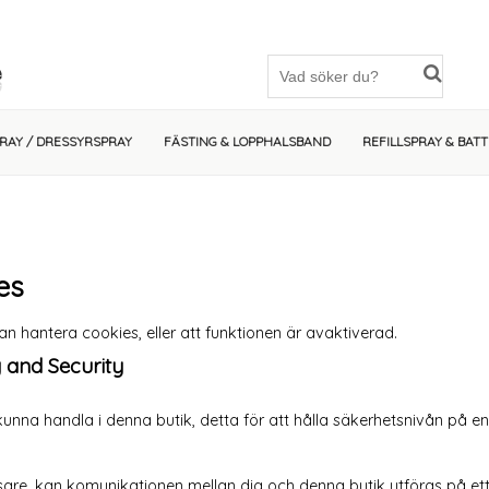
PRAY / DRESSYRSPRAY
FÄSTING & LOPPHALSBAND
REFILLSPRAY & BATT
es
an hantera cookies, eller att funktionen är avaktiverad.
 and Security
unna handla i denna butik, detta för att hålla säkerhetsnivån på en
are, kan komunikationen mellan dig och denna butik utföras på ett