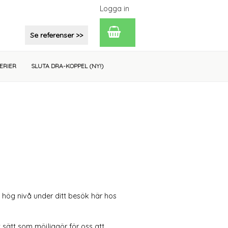
Logga in
Se referenser >>
ERIER
SLUTA DRA-KOPPEL (
NY!
)
 hög nivå under ditt besök här hos
 sätt som möjliggör för oss att