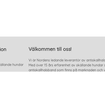
Välkommen till oss!
ion
Vi är Nordens ledande leverantör av antiskallhal
ällande hundar
Med över 15 års erfarenhet av skällande hundar så
antiskallhalsband som finns på marknaden och v
och håller hög kvalité. Vi är väldigt mån om att 
s
hundar och därför har vi också aktivt valt ett s
skadliga. Läs gärna en eller flera av våra goda r
på denna sida genom att klicka på knappen "Se 
månader av dressyr och skaffa dig ett antiskall